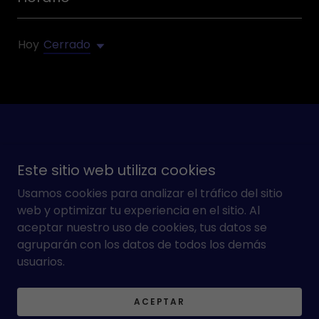
Hoy
Cerrado
Este sitio web utiliza cookies
Copyright © 2025 Tizra - Todos los derechos reservados.
Usamos cookies para analizar el tráfico del sitio
Con tecnología de
web y optimizar tu experiencia en el sitio. Al
aceptar nuestro uso de cookies, tus datos se
agruparán con los datos de todos los demás
usuarios.
Términos y condiciones
Política de privacidad
ACEPTAR